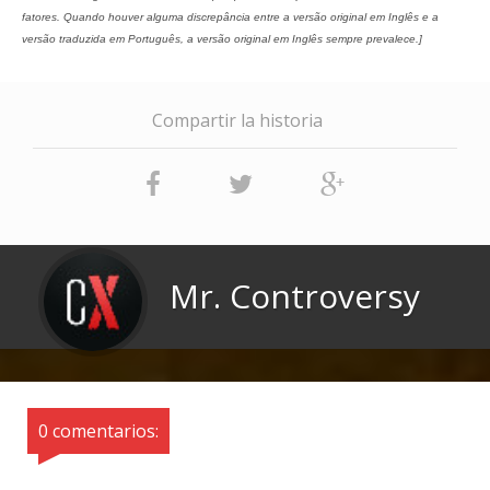
fatores. Quando houver alguma discrepância entre a versão original em Inglês e a
versão traduzida em Português, a versão original em Inglês sempre prevalece.]
Compartir la historia
Mr. Controversy
0 comentarios: