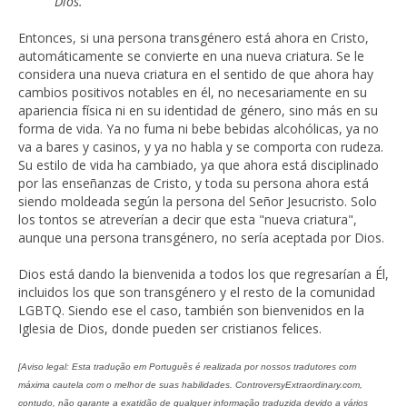
Dios.
Entonces, si una persona transgénero está ahora en Cristo,
automáticamente se convierte en una nueva criatura. Se le
considera una nueva criatura en el sentido de que ahora hay
cambios positivos notables en él, no necesariamente en su
apariencia física ni en su identidad de género, sino más en su
forma de vida. Ya no fuma ni bebe bebidas alcohólicas, ya no
va a bares y casinos, y ya no habla y se comporta con rudeza.
Su estilo de vida ha cambiado, ya que ahora está disciplinado
por las enseñanzas de Cristo, y toda su persona ahora está
siendo moldeada según la persona del Señor Jesucristo. Solo
los tontos se atreverían a decir que esta "nueva criatura",
aunque una persona transgénero, no sería aceptada por Dios.
Dios está dando la bienvenida a todos los que regresarían a Él,
incluidos los que son transgénero y el resto de la comunidad
LGBTQ. Siendo ese el caso, también son bienvenidos en la
Iglesia de Dios, donde pueden ser cristianos felices.
[Aviso legal: Esta tradução em Português é realizada por nossos tradutores com
máxima cautela com o melhor de suas habilidades. ControversyExtraordinary.com,
contudo, não garante a exatidão de qualquer informação traduzida devido a vários