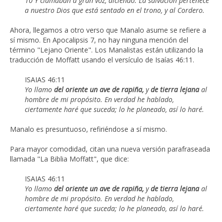
10 Y clamaban a gran voz, diciendo: La salvación pertenece
a nuestro Dios que está sentado en el trono, y al Cordero.
Ahora, llegamos a otro verso que Manalo asume se refiere a
sí mismo. En Apocalipsis 7, no hay ninguna mención del
término "Lejano Oriente". Los Manalistas están utilizando la
traducción de Moffatt usando el versículo de Isaías 46:11.
ISAIAS 46:11
Yo llamo
del oriente un ave de rapiña,
y
de tierra lejana
al
hombre de mi propósito.
En verdad he hablado,
ciertamente haré que suceda;
lo he planeado, así lo haré.
Manalo es presuntuoso, refiriéndose a sí mismo.
Para mayor comodidad, citan una nueva versión parafraseada
llamada "La Biblia Moffatt", que dice:
ISAIAS 46:11
Yo llamo
del oriente un ave de rapiña,
y
de tierra lejana
al
hombre de mi propósito.
En verdad he hablado,
ciertamente haré que suceda;
lo he planeado, así lo haré.