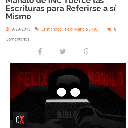
Manalo de INC Tuerce las
Escrituras para Referirse a sí
Mismo
9/28/2015
Cristiandad
,
Felix Manalo
,
INC
8
Comentarios