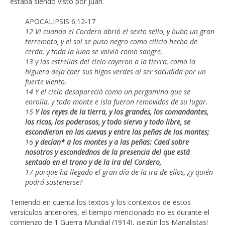
estaba siendo visto por Juan.
APOCALIPSIS 6:12-17
12 Vi cuando el Cordero abrió el sexto sello, y hubo un gran
terremoto, y el sol se puso negro como cilicio hecho de
cerda, y toda la luna se volvió como sangre,
13 y las estrellas del cielo cayeron a la tierra, como la
higuera deja caer sus higos verdes al ser sacudida por un
fuerte viento.
14 Y el cielo desapareció como un pergamino que se
enrolla, y todo monte e isla fueron removidos de su lugar.
15
Y los reyes de la tierra, y los grandes, los comandantes,
los ricos, los poderosos, y todo siervo y todo libre, se
escondieron en las cuevas y entre las peñas de los montes;
16
y decían* a los montes y a las peñas: Caed sobre
nosotros y escondednos de la presencia del que está
sentado en el trono y de la ira del Cordero,
17 porque ha llegado el gran día de la ira de ellos, ¿y quién
podrá sostenerse?
Teniendo en cuenta los textos y los contextos de estos
versículos anteriores, el tiempo mencionado no es durante el
comienzo de 1 Guerra Mundial (1914), ¡según los Manalistas!