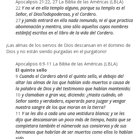
Apocalipsis 21:22, 27 La Biblia de las Américas (LBLA)
22
Y no vi en ella templo alguno, porque su templo es el
Señor, el DiosTodopoderoso, y el Cordero.
27
y jamás entrará en ella nada inmundo, ni el que practica
abominación y mentira, sino sólo aquellos cuyos nombres
están[a] escritos en el libro de la vida del Cordero.
¡Las almas de los siervos de Dios descansan en el dominio de
Dios y no están siendo purgadas en el purgatorio!
Apocalipsis 6:9-11 La Biblia de las Américas (LBLA)
El quinto sello
9
Cuando el Cordero abrió el quinto sello, vi debajo del
altar las almas de los que habían sido muertos a causa de
la palabra de Dios y del testimonio que habían mantenido;
10
y clamaban a gran voz, diciendo: ¿Hasta cuándo, oh
Señor santo y verdadero, esperarás para juzgar y vengar
nuestra sangre de los que moran en la tierra?
11
Y se les dio a cada uno una vestidura blanca; y se les
dijo que descansaran un poco más de tiempo, hasta que se
completara también el númerode sus consiervos y de sus
hermanos que habrían de ser muertos como ellos lo habían
sido.