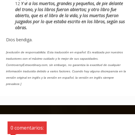
12
Y vi a los muertos, grandes y pequeños, de pie delante
del trono, y los libros fueron abiertos; y otro libro fue
abierto, que es el libro de la vida, y los muertos fueron
juzgados por lo que estaba escrito en los libros, según sus
obras.
Dios bendiga.
[exclusión de responsabilida: Esta traducción en español: Es realizada por nuestros
traductores con el máximo cuidado y lo mejor de sus capacidades.
ControversyExtraordinary.com, sin embargo, no garantiza la exactitud de cualquier
información traducida debido a varios factores. Cuando hay alguna discrepancia en la
versión original en inglés y la versión en español, la versión en inglés siempre
prevalece.]
0 comentarios: