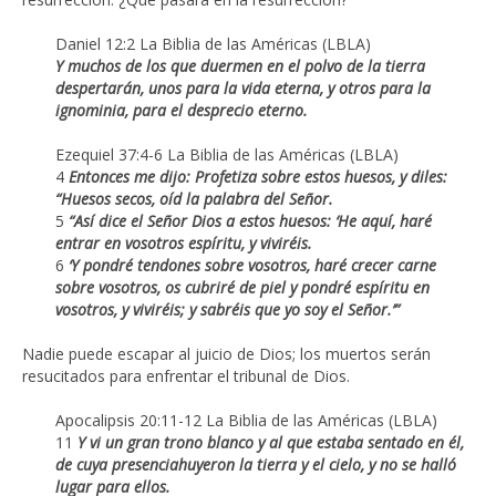
Daniel 12:2 La Biblia de las Américas (LBLA)
Y muchos de los que duermen en el polvo de la tierra
despertarán, unos para la vida eterna, y otros para la
ignominia, para el desprecio eterno.
Ezequiel 37:4-6 La Biblia de las Américas (LBLA)
4
Entonces me dijo: Profetiza sobre estos huesos, y diles:
“Huesos secos, oíd la palabra del Señor.
5
“Así dice el Señor Dios a estos huesos: ‘He aquí, haré
entrar en vosotros espíritu, y viviréis.
6
‘Y pondré tendones sobre vosotros, haré crecer carne
sobre vosotros, os cubriré de piel y pondré espíritu en
vosotros, y viviréis; y sabréis que yo soy el Señor.’”
Nadie puede escapar al juicio de Dios; los muertos serán
resucitados para enfrentar el tribunal de Dios.
Apocalipsis 20:11-12 La Biblia de las Américas (LBLA)
11
Y vi un gran trono blanco y al que estaba sentado en él,
de cuya presenciahuyeron la tierra y el cielo, y no se halló
lugar para ellos.