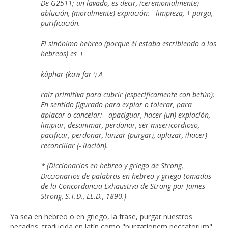
De G2511; un lavado, es decir, (ceremonialmente)
ablución, (moralmente) expiación: - limpieza, + purga,
purificación.
El sinónimo hebreo (porque él estaba escribiendo a los
hebreos) es ר
kâphar (kaw-far ’) A
raíz primitiva para cubrir (específicamente con betún);
En sentido figurado para expiar o tolerar, para
aplacar o cancelar: - apaciguar, hacer (un) expiación,
limpiar, desanimar, perdonar, ser misericordioso,
pacificar, perdonar, lanzar (purgar), aplazar, (hacer)
reconciliar (- liación).
* (Diccionarios en hebreo y griego de Strong,
Diccionarios de palabras en hebreo y griego tomadas
de la Concordancia Exhaustiva de Strong por James
Strong, S.T.D., LL.D., 1890.)
Ya sea en hebreo o en griego, la frase, purgar nuestros
pecados, traducida en latín como "purgationem peccatorum"