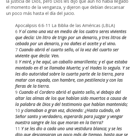
la justicia de Dios, pero Dios les dijo que aún no había llegado
el momento de la venganza, y dijeron que debían descansar
un poco más hasta el día del juicio.
Apocalipsis 6:6-11 La Biblia de las Américas (LBLA)
6
Y oí como una voz en medio de los cuatro seres vivientes
que decía: Un litro de trigo por un denario, y tres litros de
cebada por un denario, y no dañes el aceite y el vino.
7
Cuando abrió el cuarto sello, oí la voz del cuarto ser
viviente que decía: Ven.
8
Y miré, y he aquí, un caballo amarillento; y el que estaba
montado en él se llamaba Muerte; y el Hades lo seguía. Y se
les dio autoridad sobre la cuarta parte de la tierra, para
matar con espada, con hambre, con pestilencia y con las
fieras de la tierra.
9
Cuando el Cordero abrió el quinto sello, vi debajo del
altar las almas de los que habían sido muertos a causa de
la palabra de Dios y del testimonio que habían mantenido;
10
y clamaban a gran voz, diciendo: ¿Hasta cuándo, oh
Señor santo y verdadero, esperarás para juzgar y vengar
nuestra sangre de los que moran en la tierra?
11
Y se les dio a cada uno una vestidura blanca; y se les
dijo que descansaran un poco más de tiempo, hasta que se