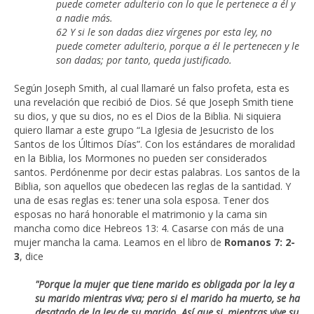
puede cometer adulterio con lo que le pertenece a él y
a nadie más.
62 Y si le son dadas diez vírgenes por esta ley, no
puede cometer adulterio, porque a él le pertenecen y le
son dadas; por tanto, queda justificado.
Según Joseph Smith, al cual llamaré un falso profeta, esta es
una revelación que recibió de Dios. Sé que Joseph Smith tiene
su dios, y que su dios, no es el Dios de la Biblia. Ni siquiera
quiero llamar a este grupo “La Iglesia de Jesucristo de los
Santos de los Últimos Días”. Con los estándares de moralidad
en la Biblia, los Mormones no pueden ser considerados
santos. Perdónenme por decir estas palabras. Los santos de la
Biblia, son aquellos que obedecen las reglas de la santidad. Y
una de esas reglas es: tener una sola esposa. Tener dos
esposas no hará honorable el matrimonio y la cama sin
mancha como dice Hebreos 13: 4. Casarse con más de una
mujer mancha la cama. Leamos en el libro de
Romanos 7: 2-
3
, dice
"Porque la mujer que tiene marido es obligada por la ley a
su marido mientras viva; pero si el marido ha muerto, se ha
desatado de la ley de su marido. Así que si, mientras vive su