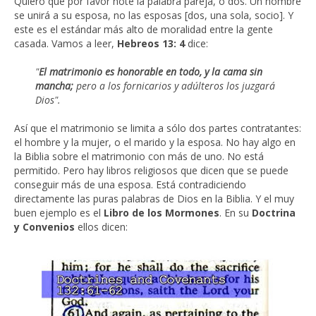
Quiero que por favor note la palabra pareja, o dos. Un hombre
se unirá a su esposa, no las esposas [dos, una sola, socio]. Y
este es el estándar más alto de moralidad entre la gente
casada. Vamos a leer,
Hebreos 13: 4
dice:
"
El matrimonio es honorable en todo, y la cama sin
mancha;
pero a los fornicarios y adúlteros los juzgará
Dios".
Así que el matrimonio se limita a sólo dos partes contratantes:
el hombre y la mujer, o el marido y la esposa. No hay algo en
la Biblia sobre el matrimonio con más de uno. No está
permitido. Pero hay libros religiosos que dicen que se puede
conseguir más de una esposa. Está contradiciendo
directamente las puras palabras de Dios en la Biblia. Y el muy
buen ejemplo es el
Libro de los Mormones
. En su
Doctrina
y Convenios
ellos dicen: