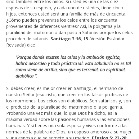
sino también entre los niños. Si usted es una de las diez
esposas de su esposo, y cada uno de ustedes, tiene cinco
hijos, entonces usted será una familia de más de cincuenta.
¿Cómo pueden prevenirse los celos entre los cincuenta
provenientes de diferentes vientres? Así, la poligamia y la
pluralidad del matrimonio dan paso a Satanás porque los celos
proceden de satanás.
Santiago 3:16, 15
(Versión Estándar
Revisada) dice
"Porque donde existen los celos y la ambición egoísta,
habrá desorden y toda práctica vil.
Esta sabiduría no es tal
como viene de arriba, sino que es terrenal, no espiritual,
diabólica ".
Si debes creer, es mejor creer en Santiago, el hermano de
nuestro Señor Jesucristo, que creer en los falsos profetas de
los mormones. Los celos son diabólicos. Son satánicos y, son
el producto de la pluralidad del matrimonio o la poligamia.
Probando una vez más que, lo que Dios ha dicho, es la
máxima verdad sobre las pasiones humanas y las emociones
humanas. Y si tienes una sola esposa y vives conforme a las
normas de la palabra de Dios, un esposo amoroso a su mujer
y una esposa que se somete a su marido,
Efesios 5: 23-28
: