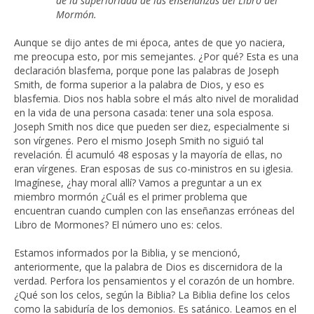
de la superioridad de las enseñanzas del Libro del
Mormón.
Aunque se dijo antes de mi época, antes de que yo naciera,
me preocupa esto, por mis semejantes. ¿Por qué? Esta es una
declaración blasfema, porque pone las palabras de Joseph
Smith, de forma superior a la palabra de Dios, y eso es
blasfemia. Dios nos habla sobre el más alto nivel de moralidad
en la vida de una persona casada: tener una sola esposa.
Joseph Smith nos dice que pueden ser diez, especialmente si
son vírgenes. Pero el mismo Joseph Smith no siguió tal
revelación. Él acumuló 48 esposas y la mayoría de ellas, no
eran vírgenes. Eran esposas de sus co-ministros en su iglesia.
Imagínese, ¿hay moral allí? Vamos a preguntar a un ex
miembro mormón ¿Cuál es el primer problema que
encuentran cuando cumplen con las enseñanzas erróneas del
Libro de Mormones? El número uno es: celos.
Estamos informados por la Biblia, y se mencionó,
anteriormente, que la palabra de Dios es discernidora de la
verdad. Perfora los pensamientos y el corazón de un hombre.
¿Qué son los celos, según la Biblia? La Biblia define los celos
como la sabiduría de los demonios. Es satánico. Leamos en el