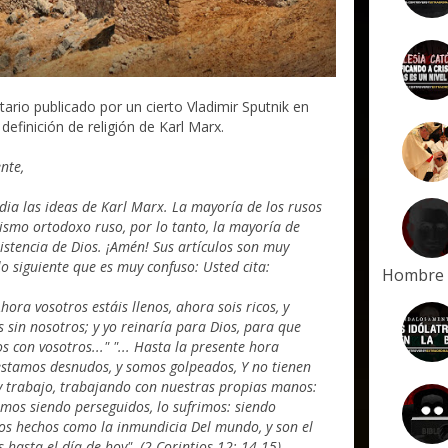
rio publicado por un cierto Vladimir Sputnik en
definición de religión de Karl Marx.
nte,
dia las ideas de Karl Marx. La mayoría de los rusos
ismo ortodoxo ruso, por lo tanto, la mayoría de
istencia de Dios. ¡Amén!
Sus artículos son muy
lo siguiente que es muy confuso:
Usted cita:
Hombre
hora vosotros estáis llenos, ahora sois ricos, y
 sin nosotros; y yo reinaría para Dios, para que
 con vosotros..."
"... Hasta la presente hora
estamos desnudos, y somos golpeados,
Y no tienen
y trabajo, trabajando con nuestras propias manos:
mos siendo perseguidos, lo sufrimos: siendo
os hechos como la inmundicia
Del mundo, y son el
 hasta el día de hoy".
(2 Corintios 12: 14-15)