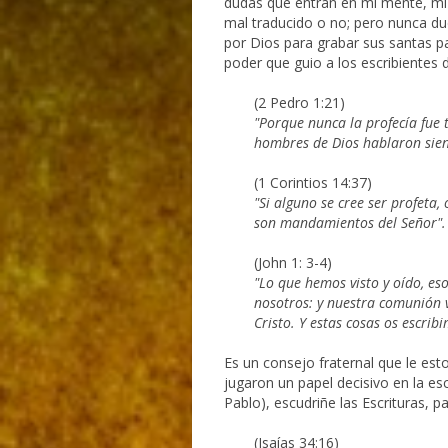
dudas que entran en mi mente, mi p
mal traducido o no; pero nunca dud
por Dios para grabar sus santas p
poder que guio a los escribientes de
(2 Pedro 1:21)
"Porque nunca la profecía fue 
hombres de Dios hablaron siend
(1 Corintios 14:37)
"Si alguno se cree ser profeta,
son mandamientos del Señor".
(John 1: 3-4)
"Lo que hemos visto y oído, e
nosotros: y nuestra comunión v
Cristo. Y estas cosas os escrib
Es un consejo fraternal que le est
jugaron un papel decisivo en la es
Pablo), escudriñe las Escrituras, pa
(Isaías 34:16)