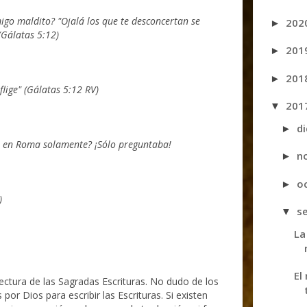
migo maldito?
"Ojalá los que te desconcertan se
202
►
Gálatas 5:12)
201
►
201
►
flige" (Gálatas 5:12 RV)
201
▼
d
►
s en Roma solamente? ¡Sólo preguntaba!
n
►
o
►
)
s
▼
La
El
lectura de las Sagradas Escrituras. No dudo de los
​por Dios para escribir las Escrituras. Si existen