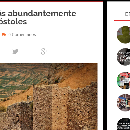
más abundantemente
E
óstoles
0 Comentarios