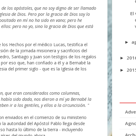
de los apóstoles, que no soy digno de ser llamado
El
glesia de Dios. Pero por la gracia de Dios soy lo
epositado en mí no ha sido en vano; pero he
llos: pero no yo, sino la gracia de Dios que está
a
►
de los Hechos por el médico Lucas, testifica el
sión de la jornada misionera y sacrificios del
Pedro, Santiago y Juan son testigos de los regalos
201
►
s por eso que, han confiado a él y a Bernabé la
sia del primer siglo - que es la Iglesia de los
201
►
uan, que eran considerados como columnas,
 había sido dada, nos dieron a mí ya Bernabé la
n ir a los gentiles, y ellos a la circuncisión. "
Adve
n enviados en el comienzo de su ministerio
Agno
ro la autoridad del Apóstol Pablo llega desde
uso hasta lo último de la tierra - incluyendo
Arch
países del mundo ahora.