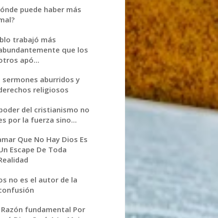
ónde puede haber más
mal?
blo trabajó más
abundantemente que los
otros apó...
 sermones aburridos y
derechos religiosos
 poder del cristianismo no
es por la fuerza sino...
amar Que No Hay Dios Es
Un Escape De Toda
Realidad
os no es el autor de la
confusión
 Razón fundamental Por