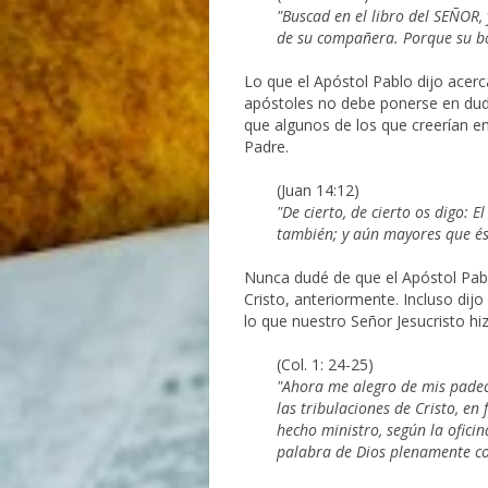
"Buscad en el libro del SEÑOR, 
de su compañera. Porque su boc
Lo que el Apóstol Pablo dijo acer
apóstoles no debe ponerse en dud
que algunos de los que creerían en 
Padre.
(Juan 14:12)
"De cierto, de cierto os digo: E
también; y aún mayores que és
Nunca dudé de que el Apóstol Pab
Cristo, anteriormente. Incluso dij
lo que nuestro Señor Jesucristo hiz
(Col. 1: 24-25)
"Ahora me alegro de mis padeci
las tribulaciones de Cristo, en f
hecho ministro, según la ofici
palabra de Dios plenamente con