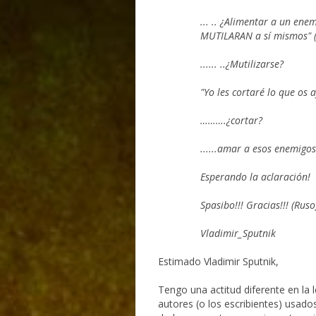
... .. ¿Alimentar a un ene
MUTILARAN a sí mismos" (
...... ..¿Mutilizarse?
"Yo les cortaré lo que os a
……….¿cortar?
......amar a esos enemigo
Esperando la aclaración!
Spasibo!!! Gracias!!! (Ruso
Vladimir_Sputnik
Estimado Vladimir Sputnik,
Tengo una actitud diferente en la 
autores (o los escribientes) usados ​