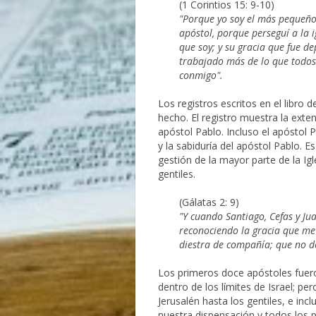
(1 Corintios 15: 9-10)
"Porque yo soy el más pequeño 
apóstol, porque perseguí a la i
que soy; y su gracia que fue d
trabajado más de lo que todos e
conmigo".
Los registros escritos en el libro 
hecho. El registro muestra la exten
apóstol Pablo. Incluso el apóstol 
y la sabiduría del apóstol Pablo. E
gestión de la mayor parte de la Igle
gentiles.
(Gálatas 2: 9)
"Y cuando Santiago, Cefas y J
reconociendo la gracia que me
diestra de compañía; que no debe
Los primeros doce apóstoles fuero
dentro de los límites de Israel; pe
Jerusalén hasta los gentiles, e incl
nuestra dispensación y todos los 