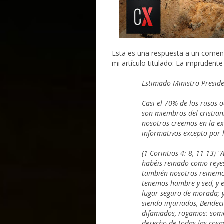
Esta es una respuesta a un comenta
mi artículo titulado: La imprudente 
Estimado Ministro Preside
Casi el 70% de los rusos o
son miembros del cristian
nosotros creemos en la ex
informativos excepto por 
(1 Corintios 4: 8, 11-13)
"A
habéis reinado como reyes
también nosotros reinemos
tenemos hambre y sed, y 
lugar seguro de morada; 
siendo injuriados,
Bendeci
difamados, rogamos: som
desecho de todas las cosas