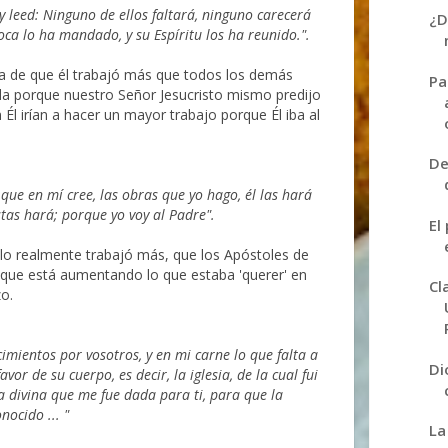
y leed: Ninguno de ellos faltará, ninguno carecerá
¿D
a lo ha mandado, y su Espíritu los ha reunido.".
ca de que él trabajó más que todos los demás
Pa
a porque nuestro Señor Jesucristo mismo predijo
Él irían a hacer un mayor trabajo porque Él iba al
De
l que en mí cree, las obras que yo hago, él las hará
tas hará; porque yo voy al Padre".
El
lo realmente trabajó más, que los Apóstoles de
o que está aumentando lo que estaba 'querer' en
Cl
o.
mientos por vosotros, y en mi carne lo que falta a
Di
avor de su cuerpo, es decir, la iglesia, de la cual fui
na divina que me fue dada para ti, para que la
ocido ... "
La