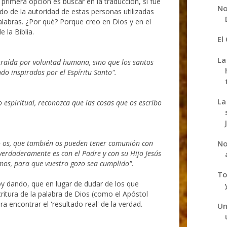
rimera opción es buscar en la traducción, si fue
No
o de la autoridad de estas personas utilizadas
alabras. ¿Por qué? Porque creo en Dios y en el
 la Biblia.
El
La
traída por voluntad humana, sino que los santos
o inspirados por el Espíritu Santo".
La
 o espiritual, reconozca que las cosas que os escribo
No
so os, que también os pueden tener comunión con
erdaderamente es con el Padre y con su Hijo Jesús
imos, para que vuestro gozo sea cumplido".
To
oy dando, que en lugar de dudar de los que
critura de la palabra de Dios (como el Apóstol
ra encontrar el 'resultado real' de la verdad.
Un