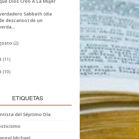
qué Dios Creó A La Mujer
 verdadero Sabbath (día
de descanso) de un
verda...
gosto
(2)
6
(11)
5
(10)
ETIQUETAS
ntista del Séptimo Día
sticismo
angel Michael