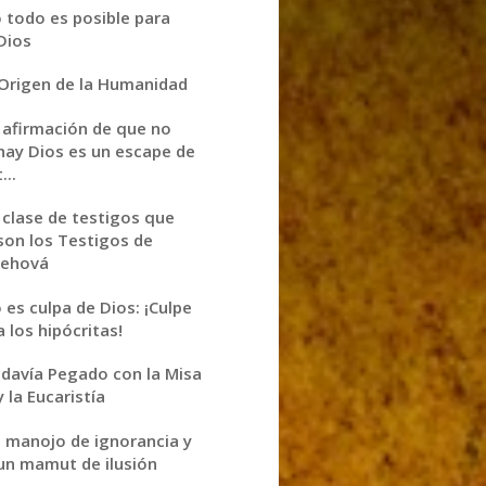
 todo es posible para
Dios
 Origen de la Humanidad
 afirmación de que no
hay Dios es un escape de
t...
 clase de testigos que
son los Testigos de
Jehová
 es culpa de Dios: ¡Culpe
a los hipócritas!
davía Pegado con la Misa
y la Eucaristía
 manojo de ignorancia y
un mamut de ilusión