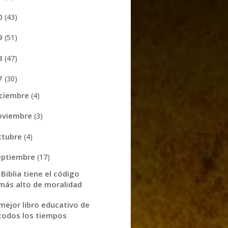
0
(43)
9
(51)
8
(47)
7
(30)
iciembre
(4)
oviembre
(3)
ctubre
(4)
eptiembre
(17)
 Biblia tiene el código
más alto de moralidad
 mejor libro educativo de
todos los tiempos