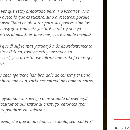
a vez que estoy preparado para ir a vosotros, y no
 busco lo que es vuestro, sino a vosotros; porque
ponsabilidad de atesorar para sus padres, sino los
yo muy gustosamente gastaré lo mío, y aun yo
stras almas. Si os amo más, ¿seré amado menos?
d que él sufrió más y trabajó más abundantemente
stoles? Si no, todavía estoy buscando su
es así, ¿es correcto que afirme que trabajó más que
es?
tu enemigo tiene hambre, dale de comer; y si tiene
ue haciendo esto, carbones encendidos amontonaras
 ayudando al enemigo o insultando al enemigo?
ecesitamos alimentar al enemigo, entonces ¿por
tes palabras en Galacia?:
 evangelio que lo que habéis recibido, sea maldito."
202
►